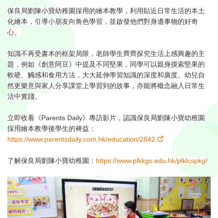
保良局劉陳小寶幼稚園採用的繪本教學，利用貼近日常生活的本土
化繪本，引導小朋友向⻆色學習，並啟發他們對身邊事物的好奇
心。​
知識不再受書本的框架局限，老師學生齊齊探究生活上感興趣的主
題，例如《創意阿豆》中提及不同堅果，同學可以親身摸索堅果的
軟硬、觸感和食用方法，大大延伸學習知識的深度和廣度。幼兒自
然更樂意與家人分享課堂上學習到的故事，亦能將概念融入日常生
活中實踐。​
立即收看《Parents Daily》專訪影片，認識保良局劉陳小寶幼稚園
採用繪本教學後學生的裨益：
https://www.parentsdaily.com.hk/education/2842
了解
保良局劉陳小寶幼稚園
：
https://www.plkkgs.edu.hk/plklcspkg/