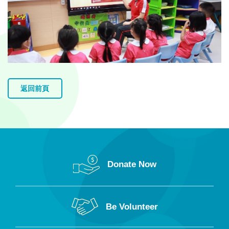
返回前頁
Donate Now
Be Volunteer