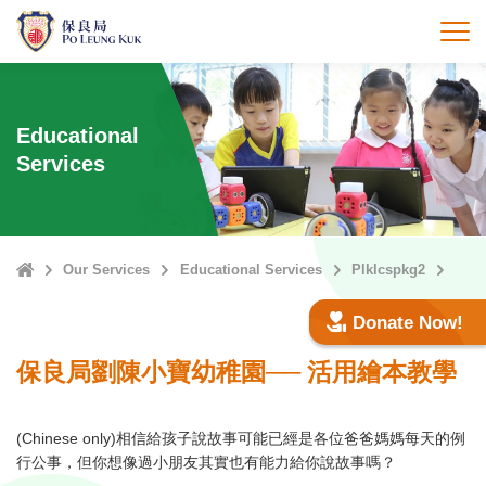
Skip
to
打
main
content
Educational
Services
Home
Our Services
Educational Services
Plklcspkg2
Donate Now!
保良局劉陳小寶幼稚園── 活用繪本教學
(Chinese only)相信給孩子說故事可能已經是各位爸爸媽媽每天的例
行公事，但你想像過小朋友其實也有能力給你說故事嗎？