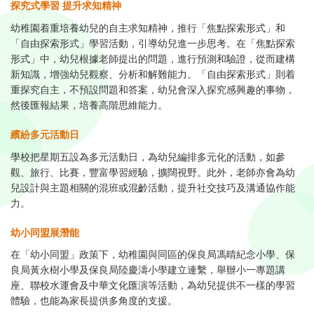
探究式學習 提升求知精神⁣
幼稚園着重培養幼兒的自主求知精神，推行「焦點探索形式」和
「自由探索形式」學習活動，引導幼兒進一步思考。在「焦點探索
形式」中，幼兒根據老師提出的問題，進行預測和驗證，從而建構
新知識，增強幼兒觀察、分析和解難能力。「自由探索形式」則着
重探究自主，不預設問題和答案，幼兒會深入探究感興趣的事物，
然後匯報結果，培養高階思維能力。⁣
繽紛多元活動日⁣
學校把星期五設為多元活動日，為幼兒編排多元化的活動，如參
觀、旅行、比賽，豐富學習經驗，擴闊視野。此外，老師亦會為幼
兒設計與主題相關的混班或混齡活動，提升社交技巧及溝通協作能
力。⁣
幼小同盟展潛能⁣
在「幼小同盟」政策下，幼稚園與同區的保良局馮晴紀念小學、保
良局黃永樹小學及保良局陸慶濤小學建立連繫，舉辦小一專題講
座、聯校水運會及中華文化匯演等活動，為幼兒提供不一樣的學習
體驗，也能為家長提供多角度的支援。 ⁣