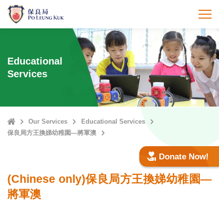
Skip
to
打
main
content
Educational
Services
Home
Our Services
Educational Services
保良局方王換娣幼稚園—將軍澳
Donate Now!
(Chinese only)保良局方王換娣幼稚園—
將軍澳