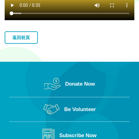
返回前頁
Donate Now
Be Volunteer
Subscribe Now