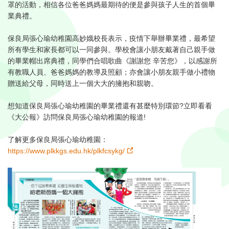
罩的活動，相信各位爸爸媽媽最期待的便是參與孩子人生的首個畢
業典禮。
保良局張心瑜幼稚園高妙娥校長表示，疫情下舉辦畢業禮，最希望
所有學生和家長都可以一同參與。學校會讓小朋友戴著自己親手做
的畢業帽出席典禮，同學們合唱歌曲《謝謝您 辛苦您》，以感謝所
有教職人員、爸爸媽媽的教導及照顧；亦會讓小朋友親手做小禮物
贈送給父母，同時送上一個大大的擁抱和親吻。
想知道保良局張心瑜幼稚園的畢業禮還有甚麼特別環節?立即看看
《大公報》訪問保良局張心瑜幼稚園的報道!​
了解更多保良局張心瑜幼稚園：
https://www.plkkgs.edu.hk/plkfcsykg/