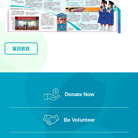
返回前頁
Donate Now
Be Volunteer