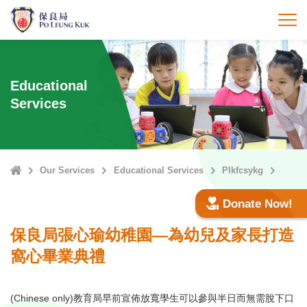
Skip
to
打
main
content
Educational
Services
Home
Our Services
Educational Services
Plkfcsykg
Donate Now!
保良局張心瑜幼稚園—為幼兒及家長打造
窩心畢業典禮
(Chinese only)教育局早前宣佈放寬學生可以參與半日而無需脫下口