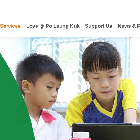
 Services
Love @ Po Leung Kuk
Support Us
News & P