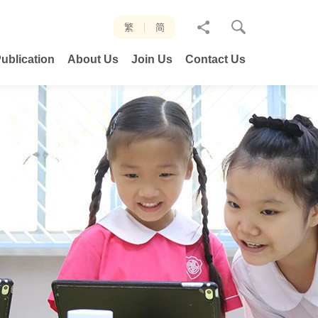
分
繁
简
享
ublication
About Us
Join Us
Contact Us
至