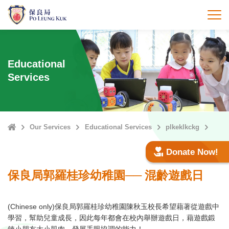
Skip
to
打
main
content
Educational
Services
Home
Our Services
Educational Services
plkeklkckg
Donate Now!
保良局郭羅桂珍幼稚園── 混齡遊戲日
(Chinese only)保良局郭羅桂珍幼稚園陳秋玉校長希望藉著從遊戲中
學習，幫助兒童成長，因此每年都會在校內舉辦遊戲日，藉遊戲鍛