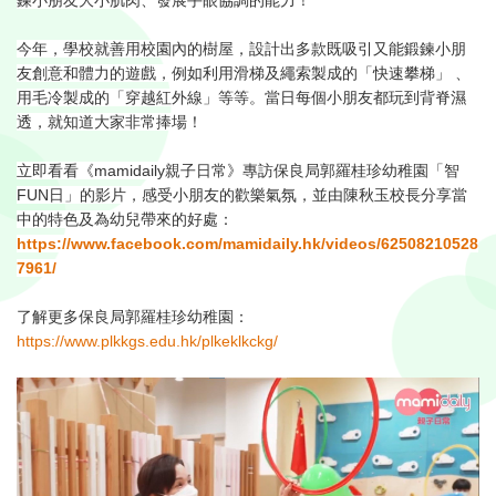
鍊小朋友大小肌肉、發展手眼協調的能力！​
今年，學校就善用校園內的樹屋，設計出多款既吸引又能鍛鍊小朋
友創意和體力的遊戲，例如利用滑梯及繩索製成的「快速攀梯」 、
用毛冷製成的「穿越紅外線」等等。當日每個小朋友都玩到背脊濕
透，就知道大家非常捧場！​
立即看看《mamidaily親子日常》專訪保良局郭羅桂珍幼稚園「智
FUN日」的影片，感受小朋友的歡樂氣氛，並由陳秋玉校長分享當
中的特色及為幼兒帶來的好處：
https://www.facebook.com/mamidaily.hk/videos/62508210528
7961/
​
了解更多保良局
郭羅桂珍幼稚園
：
https://www.plkkgs.edu.hk/plkeklkckg/