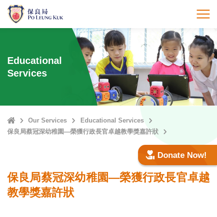
Skip
to
打
main
content
Educational
Services
Home
Our Services
Educational Services
保良局蔡冠深幼稚園—榮獲行政長官卓越教學獎嘉許狀
Donate Now!
保良局蔡冠深幼稚園—榮獲行政長官卓越
教學獎嘉許狀