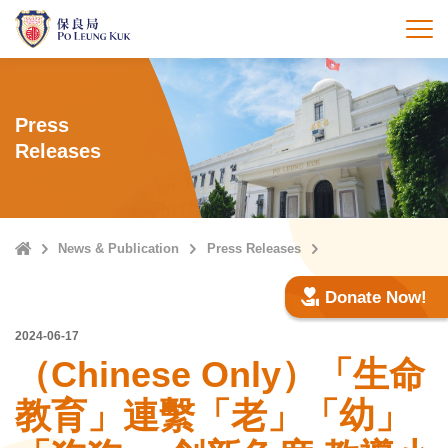
Skip
to
打
main
content
Press
Releases
Home
News & Publication
Press Releases
Donate Now!
2024-06-17
（Chinese Only）「生命
教育」連繫「老」「幼」