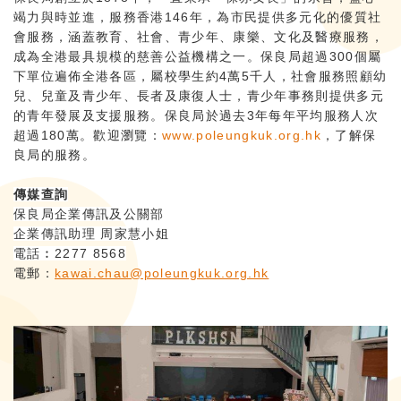
竭力與時並進，服務香港146年，為市民提供多元化的優質社
會服務，涵蓋教育、社會、青少年、康樂、文化及醫療服務，
成為全港最具規模的慈善公益機構之一。保良局超過300個屬
下單位遍佈全港各區，屬校學生約4萬5千人，社會服務照顧幼
兒、兒童及青少年、長者及康復人士，青少年事務則提供多元
的青年發展及支援服務。保良局於過去3年每年平均服務人次
超過180萬。歡迎瀏覽：
www.poleungkuk.org.hk
，了解保
良局的服務。
傳媒查詢
保良局企業傳訊及公關部
企業傳訊助理
周家慧小姐
電話︰2277 8568
電郵：
kawai.chau@poleungkuk.org.hk