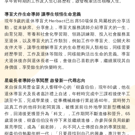
享年青時期的工作及人生心路歷程，啟發晚輩活出積極人生。
導盲犬作生命導師 讓學生領悟生命意義
現年9歲的退休導盲犬Herbact已出席50場保良局屬校的分享活
動，從未缺席。分享會上，導盲犬服務講師介紹導盲犬的一生，
由育兒期、寄養和社會化學習期、領路訓練期、投入社會服務直
至退休，以及導盲犬的工作類別，例如工作中導盲犬、公關犬和
友伴犬等，讓學生瞭解導盲犬的生命歷程與人類相似，同樣需要
經歷學習、工作及退休等階段，同樣能夠活出生命的意義。導盲
犬退休後亦與退休長者一樣，會做自己喜歡的事，繼續展現其自
身價值，享受餘生的快樂時光。
星級長者導師分享閲歷 啟發新一代尋志向
來自保良局曹金霖夫人耆暉中心的「樹森伯伯」現年80歲，他在
退休導盲犬及長者嘉許禮上自述，年輕時完成中三課程後便半工
讀至中五，完成學業後，從事機械維修行業超過40年。當時努力
認真工作的他得到老闆賞識，被獲派前往外地學習新型機械操
作，回港後更獲晉升為「科文」，工作期間不斷進修和晉升。65
歲退休後，樹森伯伯沒有停下來並繼續進修，亦參與保良局銀齡
展亮學院，成為「銀老師」，向不同人士傳授自身的專業技能。
樹森伯伯勉勵年輕一代：「只要尋找到自己的興趣，專注努力，