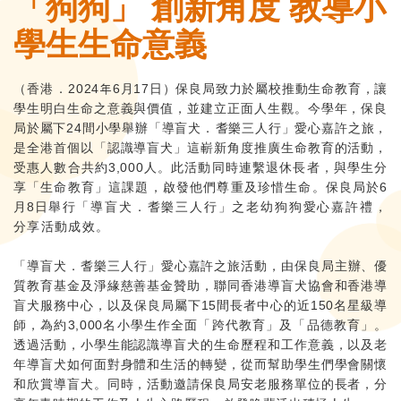
「狗狗」 創新角度 教導小
學生生命意義
（
香港．
2024
年6月17日）保良局致力於屬校推動生命教育，讓
學生明白生命之意義與價值，並建立正面人生觀。今學年，保良
局於屬下24間小學舉辦「導盲犬
．
耆樂三人行」愛心嘉許之旅，
是全港首個以「認識導盲犬」這嶄新角度推廣生命教育的活動，
受惠人數合共約3,000人。此活動同時連繫退休長者，與學生分
享「生命教育」這課題，啟發他們尊重及珍惜生命。保良局於6
月8日舉
行「導盲犬．耆樂三人行」之老幼狗狗愛心嘉許禮，
分享活動成效。
「導盲犬
．
耆樂三人行」愛心嘉許之旅活動，由保良局主辦、優
質教育基金及淨緣慈善基金贊助，聯同香港導盲犬協會和香港導
盲犬服務中心，以及保良局屬下15間長者中心的近150名星級導
師，為約3,000名小學生作全面「跨代教育」及「品德教育」。
透過活動
，
小學生
能
認識導盲犬的生命歷程和工作意義，以及老
年導盲犬如何面對身體和生活的轉變，從而幫助學生們學會關懷
和欣賞導盲犬。同時，活動邀請保良局安老服務單位的長者，分