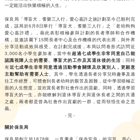
一定能活出快樂積極的人生。」
保良局
「導盲犬
．
耆樂三人行」愛心嘉許之旅計劃
至今已順利完
成，該局於
6
月8日
舉行「導盲犬．耆樂三人行」之「老幼狗狗
愛心嘉許禮」，藉此表彰積極參與計劃的長者導師和合作機
構，並邀請屬下15間長者中心及合作機構的代表出席，與外界
分享活動成效與感受。在
計劃完成後
，本局以問卷形式訪問近
3,000名小學生參加者，當中有
超過七成學生非常同意自己能
認識視障人士的需要、導盲犬的工作及其退休後的生活
；同時
有
近七成學生非常同意透過活動學會關懷及欣賞別人，更願意
主動幫助有需要人士
。其中，學生
透過長者分享兒時趣事及過
往工作經歷，可體會到長者幼時的艱苦及困難，從中學習積極正
面的人生態度，並欣賞長者對社會作出的貢獻。同時，透過學習
導盲犬的一生，
亦能瞭解到退休導盲犬與退休長者之間的共通
之處，兩者都是曾為社會作出貢獻的一群，從而領悟生命之意
義。
- 完 -
關於保良局
保良局創立於1878年，一直秉承「保赤安良」的宗旨，盡心