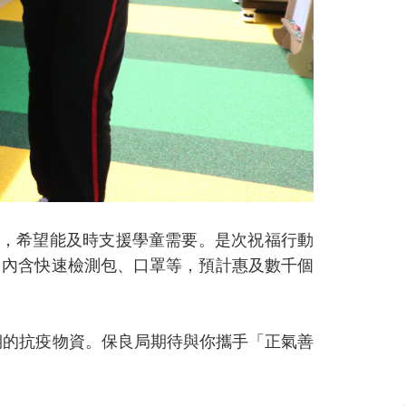
動，希望能及時支援學童需要。是次祝福行動
，內含快速檢測包、口罩等，預計惠及數千個
期的抗疫物資。保良局期待與你攜手「正氣善