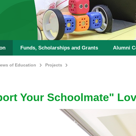
ion
Funds, Scholarships and Grants
Alumni C
ews of Education
Projects
ort Your Schoolmate" Love 