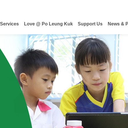
 Services
Love @ Po Leung Kuk
Support Us
News & P