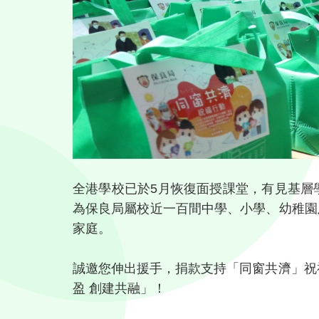
全港學校已於5月恢復面授課堂，有見基層
為保良局屬校近一百間中學、小學、幼稚園
家庭。
誠邀您伸出援手，捐款支持「同窗共濟」祝
盈 創建共融」！