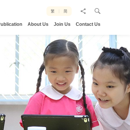
分
繁
简
享
ublication
About Us
Join Us
Contact Us
至