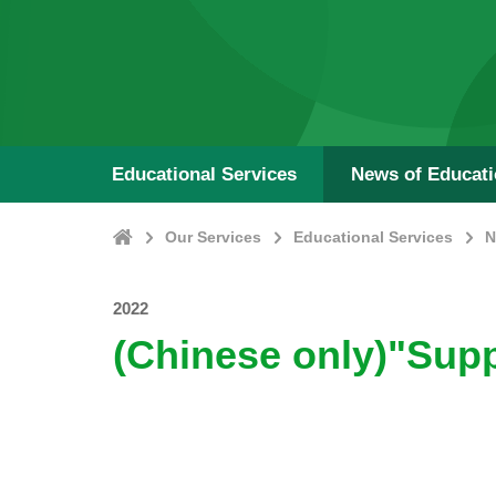
Educational Services
News of Educat
Home
Our Services
Educational Services
N
2022
(Chinese only)"Supp