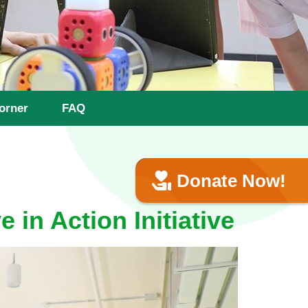
orner
FAQ
Donate Now!
in Action Initiative