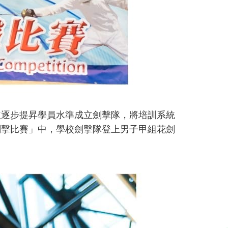
並逐步提昇學員水準成立劍擊隊，將培訓系統
劍擊比賽」中，學校劍擊隊登上男子甲組花劍