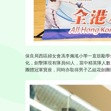
保良局西區婦女會馮李佩瑤小學一直鼓勵學
化，劍擊隊現有隊員60人，當中精英隊人
團體冠軍寶座，同時亦取得男子乙組花劍團