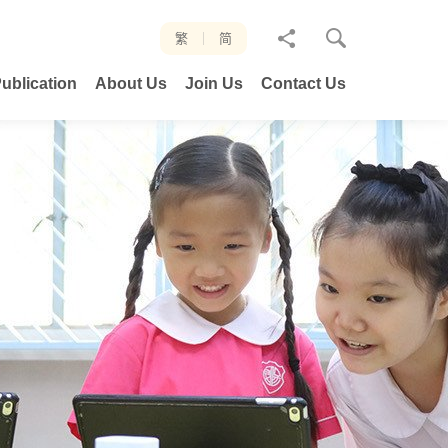
分
繁
简
享
ublication
About Us
Join Us
Contact Us
至