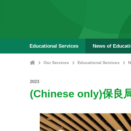
Educational Services
News of Educat
Home
Our Services
Educational Services
N
2023
(Chinese onl