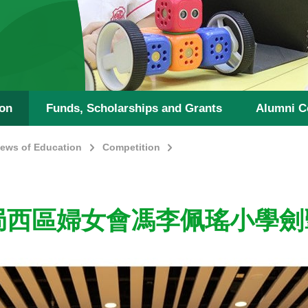
ion
Funds, Scholarships and Grants
Alumni C
ews of Education
Competition
y)保良局西區婦女會馮李佩瑤小學