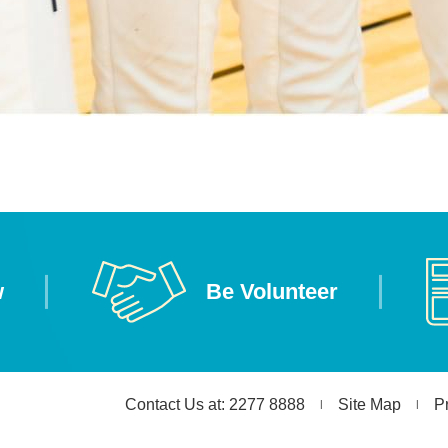
w
Be Volunteer
Contact Us at: 2277 8888
Site Map
P