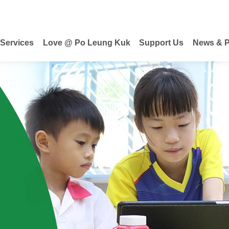
 Services
Love @ Po Leung Kuk
Support Us
News & P