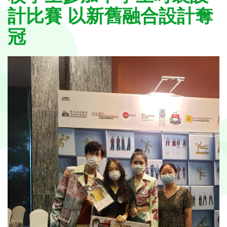
計比賽 以新舊融合設計奪
冠