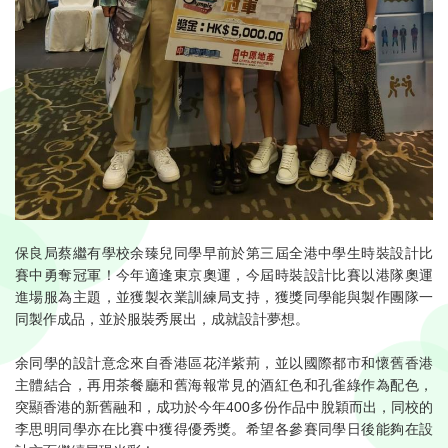
保良局蔡繼有學校余臻兒同學早前於第三屆全港中學生時裝設計比
賽中勇奪冠軍！今年適逢東京奧運，今屆時裝設計比賽以港隊奧運
進場服為主題，並獲製衣業訓練局支持，獲獎同學能與製作團隊一
同製作成品，並於服裝秀展出，成就設計夢想。
余同學的設計意念來自香港區花洋紫荊，並以國際都市和懷舊香港
主體結合，再用茶餐廳和舊海報常見的酒紅色和孔雀綠作為配色，
突顯香港的新舊融和，成功於今年400多份作品中脫穎而出，同校的
李思明同學亦在比賽中獲得優秀獎。希望各參賽同學日後能夠在設