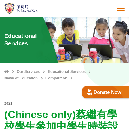
Skip
to
打
main
content
Educational
Services
Home
Our Services
Educational Services
News of Education
Competition
Donate Now!
2021
(Chinese only)蔡繼有學
校學生參加中學生時裝設