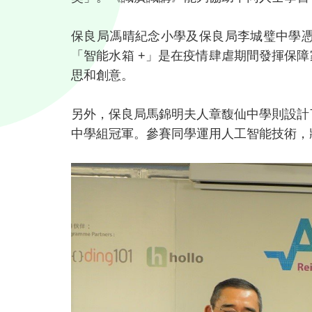
保良局馮晴紀念小學及保良局李城璧中學憑「智
「智能水箱 +」是在疫情肆虐期間發揮保
思和創意。
另外，保良局馬錦明夫人章馥仙中學則設計了「AI
中學組冠軍。參賽同學運用人工智能技術，