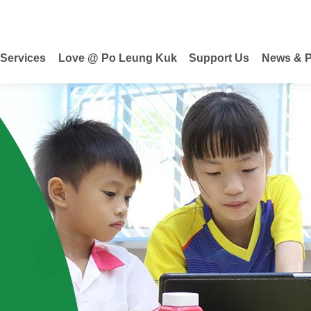
 Services
Love @ Po Leung Kuk
Support Us
News & P