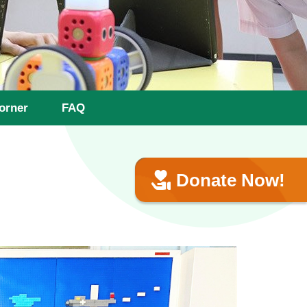
orner
FAQ
Donate Now!