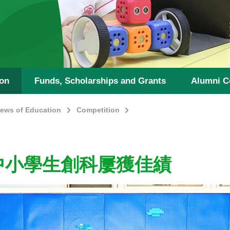
ion
Funds, Scholarships and Grants
Alumni C
ews of Education
Competition
)屬下中小學生創科屢獲佳績