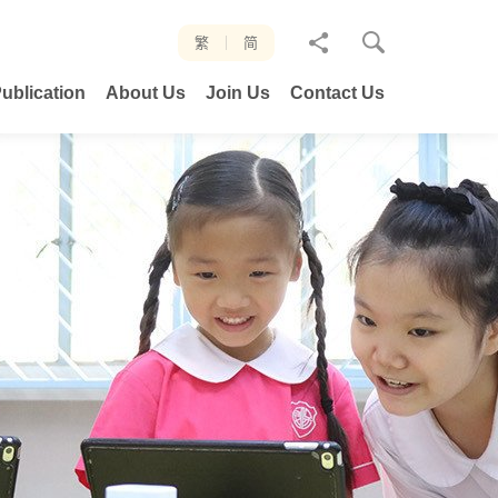
分
繁
简
享
ublication
About Us
Join Us
Contact Us
至