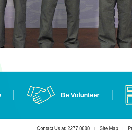
w
Be Volunteer
Contact Us at: 2277 8888
Site Map
P