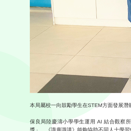
本局屬校一向鼓勵學生在STEM方面發展
保良局陸慶濤小學學生運用 AI 結合觀察
獎」。《識廣識講》能夠協助不同人士學習