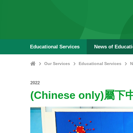
Educational Services
News of Educat
Home
Our Services
Educational Services
N
2022
(Chinese only