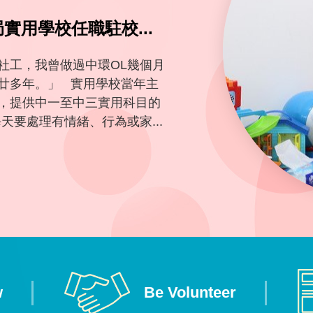
局實用學校任職駐校...
社工，我曾做過中環OL幾個月
廿多年。」 實用學校當年主
，提供中一至中三實用科目的
天要處理有情緒、行為或家...
w
Be Volunteer