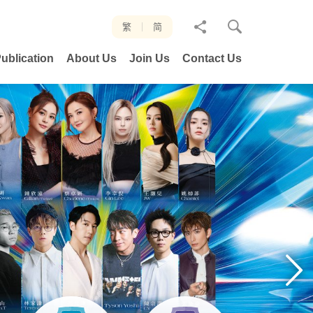
分
繁
简
享
ublication
About Us
Join Us
Contact Us
至