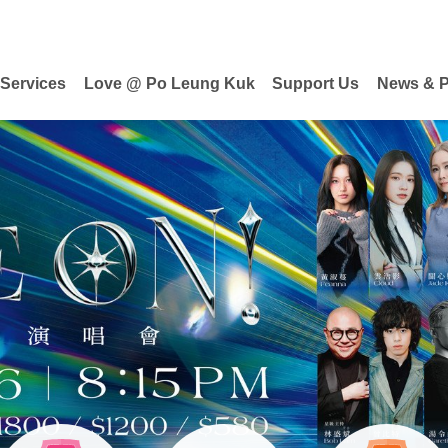
 Services
Love @ Po Leung Kuk
Support Us
News & P