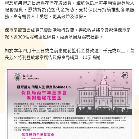
親友於典禮之日惠賜花籃花牌致賀，鑑於保良局每年均需籌募龐大
服務經費，懇請折為花籃代金捐助，支持保良局持續推動各項服
務，令有需要人士受惠，更具效益及環保。
保良局董事會成員已贊助活動行政費，善款收益將全數撥供保良局
轄下逾300個服務單位經費，嘉惠基層及弱勢社群。
如於本年四月十三日或之前惠賜花籃代金善款達二千元或以上，善
長芳名將刊登於報章廣告及保良局網頁，以示鳴謝。