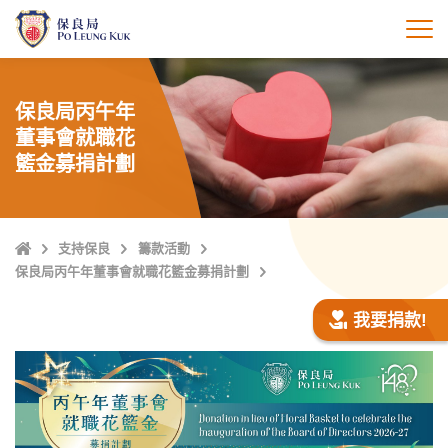
跳
至
打
主
內
容
保良局丙午年
董事會就職花
籃金募捐計劃
主
支持保良
籌款活動
頁
保良局丙午年董事會就職花籃金募捐計劃
我要捐款!