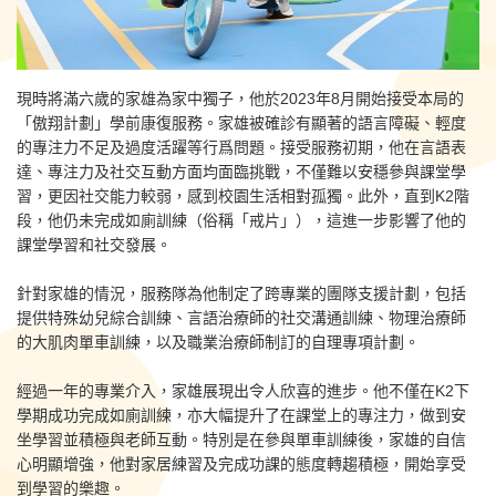
現時將滿六歲的家雄為家中獨子，他於2023年8月開始接受本局的
「傲翔計劃」學前康復服務。家雄被確診有顯著的語言障礙、輕度
的專注力不足及過度活躍等行爲問題。接受服務初期，他在言語表
達、專注力及社交互動方面均面臨挑戰，不僅難以安穩參與課堂學
習，更因社交能力較弱，感到校園生活相對孤獨。此外，直到K2階
段，他仍未完成如廁訓練（俗稱「戒片」），這進一步影響了他的
課堂學習和社交發展。
針對家雄的情況，服務隊為他制定了跨專業的團隊支援計劃，包括
提供特殊幼兒綜合訓練、言語治療師的社交溝通訓練、物理治療師
的大肌肉單車訓練，以及職業治療師制訂的自理專項計劃。
經過一年的專業介入，家雄展現出令人欣喜的進步。他不僅在K2下
學期成功完成如廁訓練，亦大幅提升了在課堂上的專注力，做到安
坐學習並積極與老師互動。特別是在參與單車訓練後，家雄的自信
心明顯增強，他對家居練習及完成功課的態度轉趨積極，開始享受
到學習的樂趣。