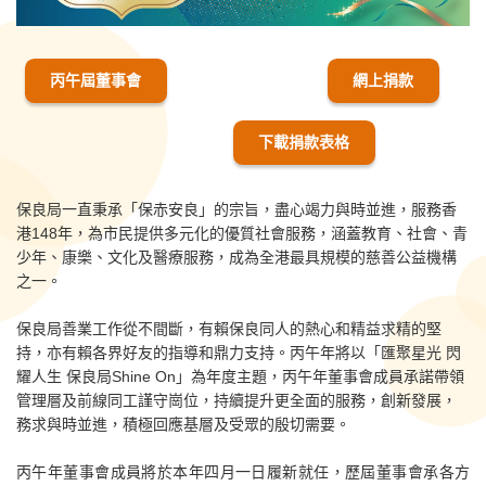
丙午屆董事會
網上捐款
下載捐款表格
保良局一直秉承「保赤安良」的宗旨，盡心竭力與時並進，服務香
港148年，為市民提供多元化的優質社會服務，涵蓋教育、社會、青
少年、康樂、文化及醫療服務，成為全港最具規模的慈善公益機構
之一。
保良局善業工作從不間斷，有賴保良同人的熱心和精益求精的堅
持，亦有賴各界好友的指導和鼎力支持。丙午年將以「匯聚星光 閃
耀人生 保良局Shine On」為年度主題，丙午年董事會成員承諾帶領
管理層及前線同工謹守崗位，持續提升更全面的服務，創新發展，
務求與時並進，積極回應基層及受眾的殷切需要。
丙午年董事會成員將於本年四月一日履新就任，歷屆董事會承各方