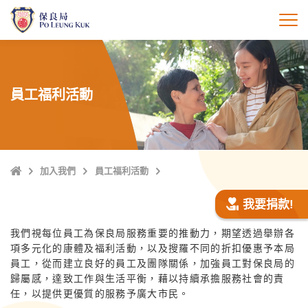
跳
至
打
主
內
容
員工福利活動
主
加入我們
員工福利活動
頁
我要捐款!
我們視每位員工為保良局服務重要的推動力，期望透過舉辦各
項多元化的康體及福利活動，以及搜羅不同的折扣優惠予本局
員工，從而建立良好的員工及團隊關係，加強員工對保良局的
歸屬感，達致工作與生活平衡，藉以持續承擔服務社會的責
任，以提供更優質的服務予廣大市民。