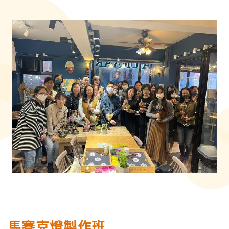
馬賽克燈製作班