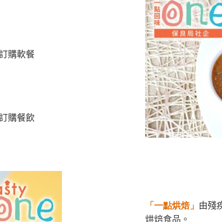
訂購軟餐
訂購餐飲
「一點烘焙」
由殘
烘焙食品。