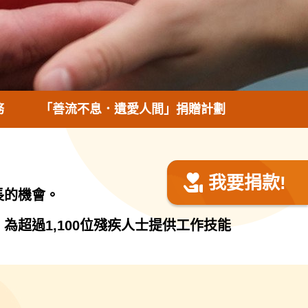
務
「善流不息．遺愛人間」捐贈計劃
我要捐款!
長的機會。
超過1,100位殘疾人士提供工作技能