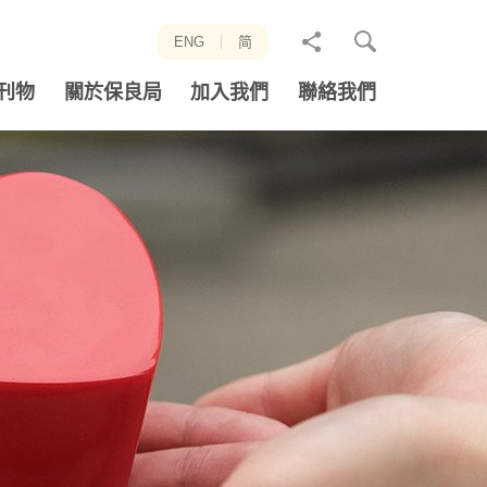
分
ENG
简
享
刊物
關於保良局
加入我們
聯絡我們
至