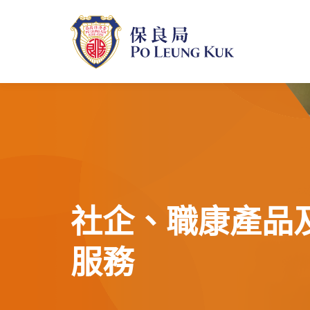
跳
至
主
內
容
社企、職康產品
服務