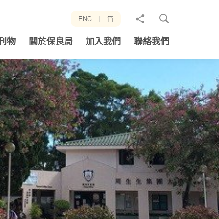
分
ENG
简
享
刊物
關於保良局
加入我們
聯絡我們
至