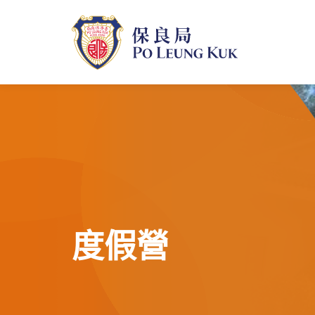
跳
至
主
內
容
度假營