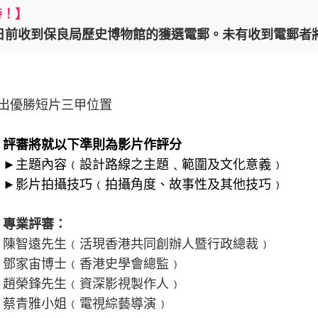
持！】
8日前收到保良局歷史博物館的獲選電郵。未有收到電郵者
出優勝短片三甲位置
評審將就以下準則為影片作評分
►主題內容﹙設計路線之主題﹑範圍及文化意義﹚
►影片拍攝技巧﹙拍攝角度、故事性及其他技巧﹚
專業評審：
陳智遠先生﹙活現香港共同創辦人暨行政總裁﹚
鄧家宙博士﹙香港史學會總監﹚
趙榮鋒先生﹙資深影視製作人﹚
蔡青雅小姐﹙電視綜藝導演﹚