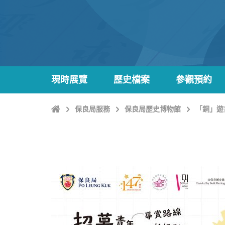
現時展覽
歷史檔案
參觀預約
主
保良局服務
保良局歷史博物館
「銅」遊
頁