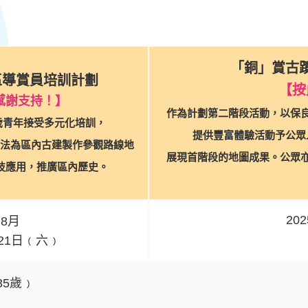
「銅」賞古
區導賞員培訓計劃
【
按
感謝支持！】
作為計劃第二階段活動，以保
5歲青年接受多元化培訓，
提供豐富體驗活動予公眾
法為區內古建製作參觀路線地
展現首階段的地圖成果。公眾
技應用，推廣區內歷史。
20
至8月
21日﹙六﹚
35歲﹚