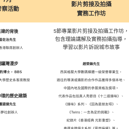
影片剪接及拍攝
考察活動
實務工作坊
5節專業影片剪接及拍攝工作坊，
古建的背後
包含理論講解及實務拍攝指導，
溫佐治先生
學習以影片訴說城市故事
香港聯席創辦人
銅鑼灣漫步
趙榮鋒先生
豹博士， BBS
西英格蘭大學數碼媒體一級榮譽畢業生，
大學歷史系客席教授
過往的導演或攝影的合作作品獲得多個本地、
中國內地及國際的參展資格及獎項。
中環的歷史建築
代表作品包括真人秀節目《十二道鋒味》、
蕭國健先生
《鋒味》系列、
《因為是朋友呀》、
築夢社創辦人
《Twins：一言為定的挑戰》、
紀錄片《香港經典 光影重塑》、
奧運金牌得主系列《風雨操場》等。