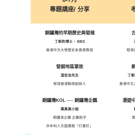
專題講座/ 分享
銅鑼灣的早期歷史與發展
丁新豹博士， BBS
香港中文大學歷史系客席教授
程尋
發掘地區掌故
溫佐治先生
丁新
程尋香港聯席創辦人
香港中文
銅鑼灣KOL ── 銅鑼灣企鵝
漫遊
葉真真小姐
銅鑼灣企鵝 企鵝助手
非牟利人文圖書館「打書釘」