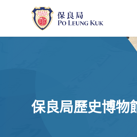
跳
至
主
內
容
保良局歷史博物