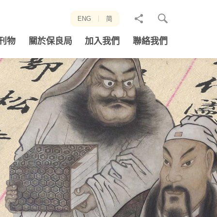
分
ENG
简
享
刊物
關於保良局
加入我們
聯絡我們
至