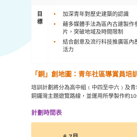
目
加深青年對歷史建築的認識
標
藉多媒體手法為區內古建製作
片，突破地域及時間限制
結合創意及流行科技推廣區內
活力
「銅」創地圖：青年社區導賞員培
培訓計劃將分為高中組﹙中四至中六﹚及青
銅鑼灣主題遊覽路線，並運用所學製作約1
計劃時間表
6-7月