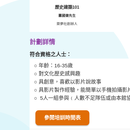
歷史建築101
蕭國健先生
築夢社創辦人
計劃
詳情
符合資格之人士：
○ 年齡：16-35歲
○ 對文化歷史感興趣
○ 具創意，喜歡以影片說故事
○ 具影片製作經驗，能簡單以手機拍攝影
○ 5人一組參與﹙人數不足隊伍或由本館
參閱培訓時間表