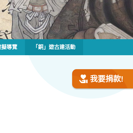
虛擬導覽
「銅」遊古建活動
我要捐款!