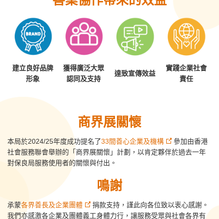
建立良好品牌
獲得廣泛大眾
實踐企業社會
達致宣傳效益
形象
認同及支持
責任
商界展關懷
本局於2024/25年度成功提名了
33間善心企業及機構
參加由香港
社會服務聯會舉辦的「商界展關懷」計劃，以肯定夥伴於過去一年
對保良局服務使用者的關懷與付出。
鳴謝
承蒙
各界善長及企業團體
捐款支持，謹此向各位致以衷心感謝。
我們亦感激各企業及團體義工身體力行，讓服務受眾與社會各界有