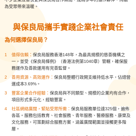
為受眾帶來溫暖。
與保良局攜手實踐企業社會責任
為
何選擇保良局
？
值得信賴：
保良局服務香港148年，為最具規模的慈善機構之
一，並受《保良局條例》（香港法例第1040章）管轄，確保服
務運作及善款運用有完善監督。
善用資源、高效運作：
保良局整體行政開支維持低水平，佔總營
運成本3.69%。
豐富企業合作經驗：
保良局與不同類型、規模的企業均有合作，
項目形式多元化，經驗豐富。
社區網絡廣闊，緊貼受眾所需：
保良局服務單位達325個，遍佈
各區。服務包括教育、社會服務、青年服務、醫療服務、康樂及
文化服務，可策劃綜合服務方案，涵蓋廣闊範圍並接觸更多階
層。