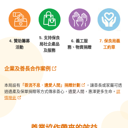
5.
支持保良
4. 贊助籌募
6.
義工服
7.
保良局義
局社企產品
活動
務、物資捐贈
工約章
及服務
企業及善長合作案例
本局設有
「
善流不息．遺愛人間」捐贈計劃
，讓善長或家屬可透
過遺產及保單捐贈等方式傳承善心，
遺愛人
間
，惠澤更多生命。
詳
情按此
善業協作帶來的效益