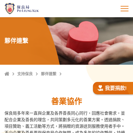
跳
至
打
主
內
容
夥伴連繫
主
支持保良
夥伴連繫
頁
我要捐款!
善業協作
保良局多年來一直與企業及各界善長同心同行，回應社會需求，並
配合企業及善長的理念，共同策劃多元化的善業方案。透過捐款、
項目贊助、義工活動等方式，將捐贈的資源送到服務使用者手中。
不少企業及善長更與保良局合作無間，成為多年的協作夥伴，持續