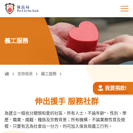
跳
至
打
主
內
容
義工服務
主
支持保良
義工服務
頁
我要捐款!
伸出援手 服務社群
為建立一個充分關懷和愛的社區，所有人士，不論年齡*、性別、學
歷、職業、國籍、種族及宗教背景；所有機構，不論業務性質及規
模，只要有志為社會出一分力，均可加入保良局義工行列。