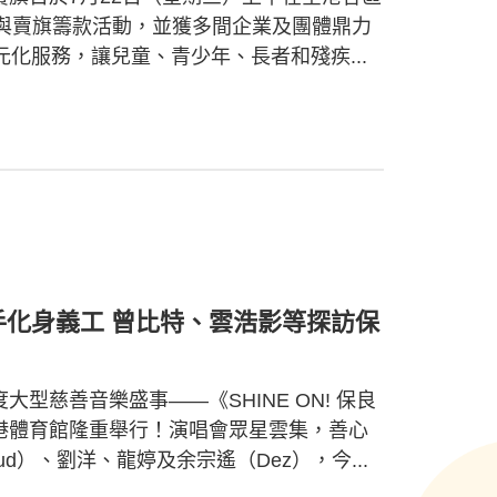
極參與賣旗籌款活動，並獲多間企業及團體鼎力
化服務，讓兒童、青少年、長者和殘疾...
歌手化身義工 曾比特、雲浩影等探訪保
大型慈善音樂盛事——《SHINE ON! 保良
香港體育館隆重舉行！演唱會眾星雲集，善心
ud）、劉洋、龍婷及余宗遙（Dez），今...