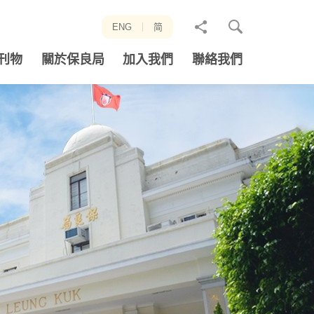
分
ENG
简
享
刊物
關於保良局
加入我們
聯絡我們
至