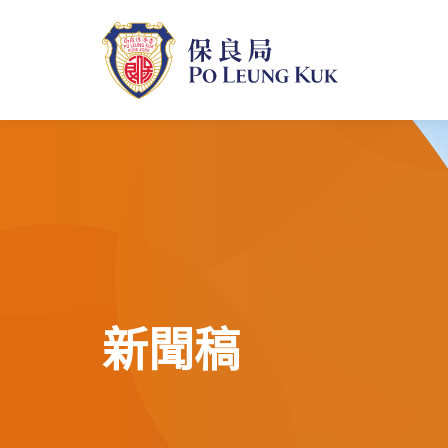
跳
至
主
內
容
新聞稿