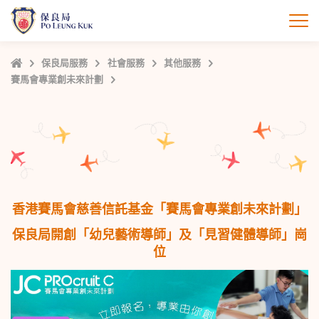
跳
至
打
主
內
主
保良局服務
社會服務
其他服務
容
頁
賽馬會專業創未來計劃
香港賽馬會慈善信託基金「
賽馬會專業創未來計劃
」
保良局開創「幼兒藝術導師」及「見習健體導師」崗
位