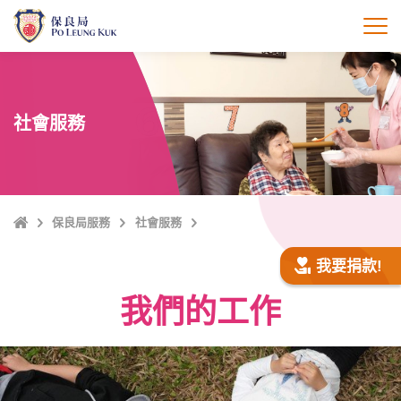
跳
至
打
主
內
容
社會服務
主
保良局服務
社會服務
頁
我要捐款!
我們的工作