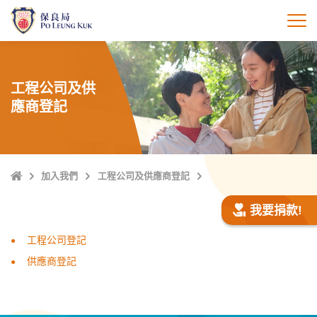
跳
至
打
主
內
容
工程公司及供
應商登記
主
加入我們
工程公司及供應商登記
頁
我要捐款!
工程公司登記
供應商登記