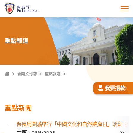
跳
至
打
主
內
容
重點報道
主
新聞及刊物
重點報道
頁
我要捐款!
重點新聞
保良局圓滿舉行「中國文化和自然遺產日」活動 提