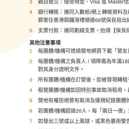
親自遞交：接受現金、Visa 或 Mast
銀行轉賬：連同入數紙/網上轉帳資料及確認
郵寄往香港銅鑼灣禮頓道66號保良局
支票付款：連同劃線支票，抬頭【保良
其他注意事項
每團體/機構可透過營地網頁下載「營
每團體/機構之負責人 / 領隊需為年
對其身分證明文件。
所有團體/機構在訂營後，如被發現轉
租營團體/機構如因特別事故取消租用
營地有權拒絕曾有取消及違規紀錄團體
若團體/機構超過20人，每「兩日一夜
如發出三號或以上風球、或黑色暴雨警