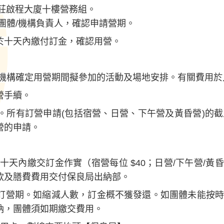
，莊啟程大廈十樓營務組。
團體/機構負責人，確認申請營期。
於十天內繳付訂金，確認用營。
/機構確定用營期間擬參加的活動及場地安排。有關費用於
營手續。
。所有訂營申請(包括宿營、日營、下午營及黃昏營)的
營的申請。
天內繳交訂金作實（宿營每位 $40；日營/下午營/黃昏
款及膳費費用交付保良局出納部。
訂營期。如縮減人數，訂金概不獲發還。如團體未能按
納，團體須如期繳交費用。