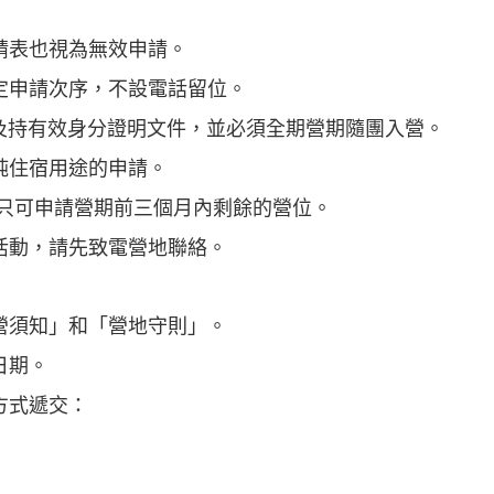
請表也視為無效申請。
定申請次序，不設電話留位。
民，及持有效身分證明文件，並必須全期營期隨團入營。
純住宿用途的申請。
構只可申請營期前三個月內剩餘的營位。
活動，請先致電營地聯絡。
營須知」和「營地守則」。
用日期。
方式遞交：