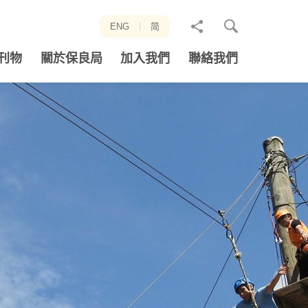
分
ENG
简
享
刊物
關於保良局
加入我們
聯絡我們
至