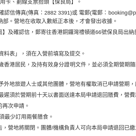
er信用卡、劃線支票抬頭【保良局】。
信傳真(傳真：2882 3391)或
電郵(電郵：
booking@po
出納部。營地在收取入數紙正本後，才會發出收據。
局】及確認信，郵寄往香港銅鑼灣
禮頓道66號保良局出納
友資料表」，須在入營前填寫及提交。
滿18歲香港居民，及持有效身分證明文件，並必須全期營期
租予外地旅遊人士或其他團體，營地有權取消已申請營期，
，最遲須於營期前十天以書面送達本局申請退回膳費，營費
的再次申請。
」須最少訂用兩餐膳食。
告，營地將關閉。團體/機構負責人可向本局申請退回已繳