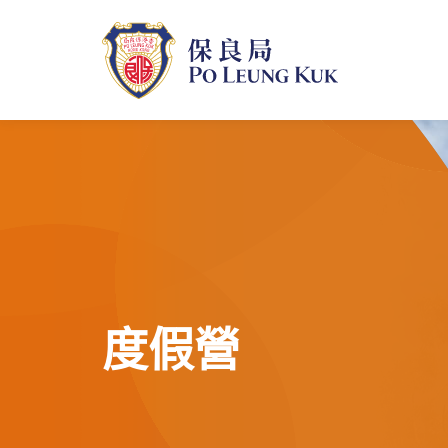
跳
至
主
內
容
度假營