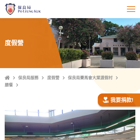
跳
至
打
主
內
容
度假營
主
保良局服務
度假營
保良局賽馬會大棠渡假村
頁
膳餐
我要捐款!