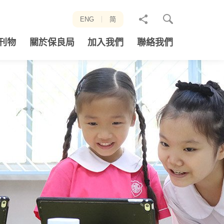
分
ENG
简
享
刊物
關於保良局
加入我們
聯絡我們
至