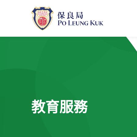
跳
至
主
內
容
教育服務