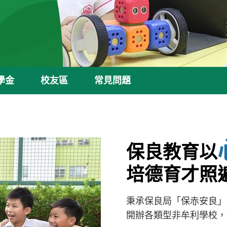
學金
校友區
常見問題
保良教育以
培德育才照
秉承保良局「保赤安良」
開辦各類型非牟利學校，