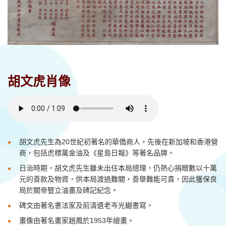
胡文虎肖像
胡文虎先生為
20
世紀初著名的華僑商人，先後在新加坡和香港營
商，包括虎標萬金油及
《
星島日報
》
等著名品牌
。
日
治
時期
，胡文虎先生雖未出任本局總理，仍熱心
捐贈
數以十萬
元的善款及物資，供本局渡過難關，善舉難能可貴，因此獲保良
局於關帝豎立油畫及碑記
紀念
。
碑文由著名書法家及前清遺老岑光樾書寫
。
畫像
由著名畫家趙鳳於
1953
年繪畫
。