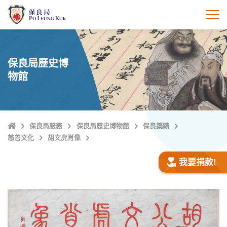
跳
至
打
主
內
容
保良局歷史博
物館
主
保良局服務
保良局歷史博物館
保良築蹟
頁
慈善文化
胡文虎肖像
我要捐款!