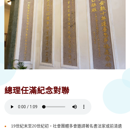
總理任滿紀念對聯
19
世紀末至
20
世紀初，社會團體多會邀請著名書法家或前清遺