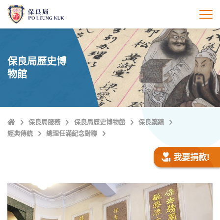
跳
至
打
主
內
容
保良局歷史博
物館
主
保良局服務
保良局歷史博物館
保良築蹟
頁
經典傳統
總理任滿紀念對聯
我要捐款!