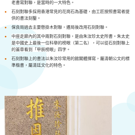
老書寫對聯，是當時的一大特色
。
石刻對聯多採用香港常見的花崗石為基礎，由工匠
按
照書寫者提
供的
書法
刻鑿
。
保良局過去主要懸掛木對聯，遷局後改用石刻
對聯
。
中座走廊內的其中兩對石刻對聯，是由朱汝珍太史所書。朱太史
是中國史上最後一位科舉的榜眼（第二名），可以從石刻對聯上
的蓋章看到「甲辰榜眼」四字
。
石刻對聯上的書法以朱汝珍常用的館閣體揮寫，屬清朝公文的標
準楷書，屬清廷文化的特色。