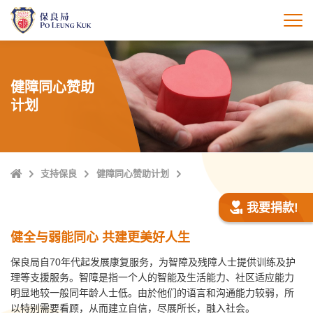
跳
至
打
主
內
容
健障同心赞助
计划
Home
支持保良
健障同心赞助计划
我要捐款!
健全与弱能同心 共建更美好人生
保良局自70年代起发展康复服务，为智障及残障人士提供训练及护
理等支援服务。智障是指一个人的智能及生活能力、社区适应能力
明显地较一般同年龄人士低。由於他们的语言和沟通能力较弱，所
以特别需要看顾，从而建立自信，尽展所长，融入社会。