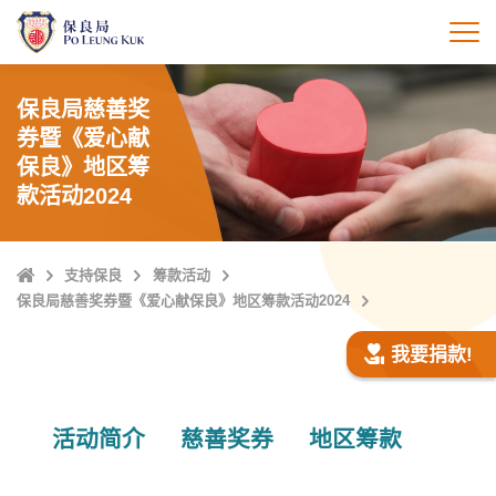
跳
至
打
主
內
保良局慈善奖
容
券暨《爱心献
保良》地区筹
款活动2024
Home
支持保良
筹款活动
保良局慈善奖券暨《爱心献保良》地区筹款活动2024
我要捐款!
活动简介
慈善奖券
地区筹款