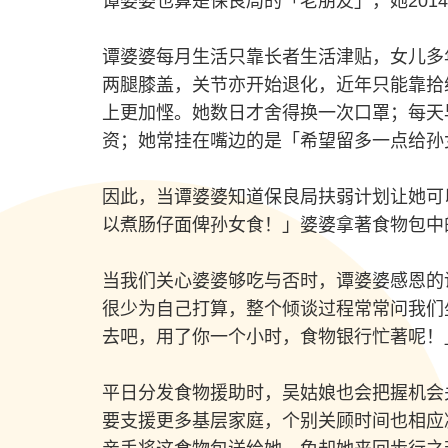
谭婆婆也算是保良局的「老朋友」，她201
谭婆婆每月生活只靠长者生活津贴，女儿多
两腿膝盖，关节亦开始退化，近年只能靠拾
上更加悭。她数日才舍得换一次口罩；每天
资；她常挂在嘴边的是「希望留多一点给孙
因此，当谭婆婆知道保良局扶弱计划让她可
以煮肠仔面俾孙女食！」婆婆拿著食物包中
当我们关心婆婆够吃与否时，谭婆婆感恩的
很少为自己打算，整个倾谈过程常常问我们
去吧，用了你一个小时，食物银行忙著呢！
平日分发食物援助时，吴姑娘也会把握机会
要支援更多基层家庭，个别关顾时间也相应