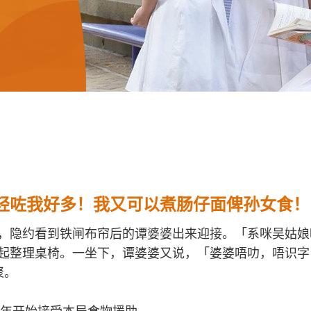
轻咗我好多！我又可以煮肠仔面俾孙女食！
，隐约看到铁闸布帘后的谭婆婆出来迎接。「系咪吴姑娘
起整理桌椅。一坐下，谭婆婆又说，「婆婆唔叻，唔识字，
聚。