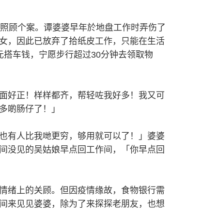
代照顾个案。谭婆婆早年於地盘工作时弄伤了
女，因此已放弃了拾纸皮工作，只能在生活
搭车钱，宁愿步行超过30分钟去领取物
面好正！样样都齐，帮轻咗我好多！我又可
多啲肠仔了！」
也有人比我哋更穷，够用就可以了！」婆婆
间没见的吴姑娘早点回工作间，「你早点回
情绪上的关顾。但因疫情缘故，食物银行需
间来见见婆婆，除为了来探探老朋友，也想