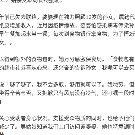
4年开始接受本局食物援助。
年前已失去联络，婆婆现在独力照顾13岁的孙女，属跨
纸皮增加收入，近月因疫情缘故，婆婆怕感染病毒传染孙
早午餐加起来当一餐；每次到食物银行拿食物，为了悭2元
女」。
以得到额外的食物包时，她万分感激保良局。「食物包有
的超市礼券喜从心来，还兴奋的告诉孙女「我哋可以去买
说「够了够了，我不会多取，够用就可以了。我哋穷，但
坐得辛苦与否，又抱歉只有风扇没有冷气，还叮嘱一段时
」
关心受助者身心状况，支援受众物质的同时，也给予他们
减少了。吴姑娘知道我们上门访问谭婆婆，她也特意调时