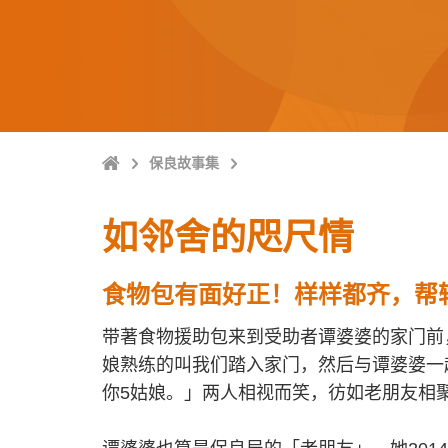
Home
保良故事集
如邻舍的咫尺情
食物包有面好正！样样都齐，帮
带著食物援助包来到受助者谭婆婆的家门前
娘熟练的叫我们踏入家门，然后与谭婆婆一
你5姑娘。」两人相视而笑，彷如老朋友相