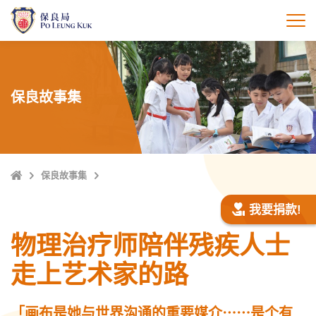
跳
至
打
主
內
容
保良故事集
Home
保良故事集
我要捐款!
物理治疗师陪伴残疾人士
走上艺术家的路
「画布是她与世界沟通的重要媒介⋯⋯是个有