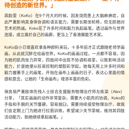
待创造的新世界。」
高韵雯（KoKo）在9个月大的时候，因发烧而患上大脑麻痹症，自
此严重影响其身体协调和语言能力，需要长期坐轮椅，但无损她对
艺术的热诚。Koko花了许多时间和毅力执起画笔，透过画作与世界
连接，成立属於自己的画廊，更当上了香港展能艺术家。
KoKo自小已很喜欢拿各种颜料来玩，十多年前才正式跟随老师学画
画，从此就沉醉在绘画世界。KoKo的画画过程，一点都不容易，因
为她的肌肉张力异常，四肢间中出现不协调和痉挛，以致影响活动
能力，於是她便从较易控制的塑胶彩学起。她每天用上许多时间和
毅力握著手上的画笔，开始在画布上画画的日子，表达心里面的情
感和意念，让她的「生命画布」增添丰富的色彩。
保良局严重肢体伤残人士综合支援服务物理治疗师左栋梁（Alex）
分享，「其实画画的动作非常复杂，需要大小肌肉的协调，Koko的
手指和手腕的关节僵硬，容易脱臼，需要持续接受物理治疗，故我
们会定期上门为她进行拉筋训练，希望减少关节挛缩，维持其四肢
活动能力，助她继续拿起画笔。」