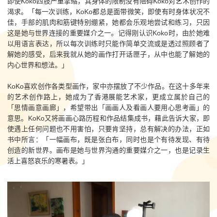
即使Koko四肢严重挛缩，其身体的限制没有阻碍Koko对艺术创作的
渴求。「每一次训练，KoKo都总是面带微笑，即使有时身体状况不
佳，手部的肌肉和筋键特别绷紧，她都会乐观地尝试和练习，只因
这是她与世界连接的重要媒介之一。记得刚认识Koko时，由於她难
以用语言表达，所以每次训练时只能作简单交流或是透过照顾者了
解她的感受，后来我就从她的画作打开话匣子，从中也能了解她的
内心世界和想法。」
KoKo喜欢创作各类型画作，家中亦摆放了不少作品。在这十多年来
的艺术创作路上，她成为了香港展能艺术家，更成立属於自己的
「思情画意画廊」，希望带出「画画人及看画人要用心思考画」的
意思。
KoKo又将画画心路历程和作品结集成书，藉此告诉大家，即
使遇上任何问题也不用害怕，只要肯坚持，总有解决的办法，正如
书中所言：「一幅画布，既是张白布，同时也是个有待发现、有待
创造的新世界。画布是她与世界沟通的重要媒介之一，也是记录生
活上喜怒哀乐的寒暑表。」