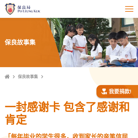
跳
至
打
主
內
容
保良故事集
Home
保良故事集
我要捐款!
一封感谢卡 包含了感谢和
肯定
「每年毕业的学生很多，收到家长的亲笔信屈