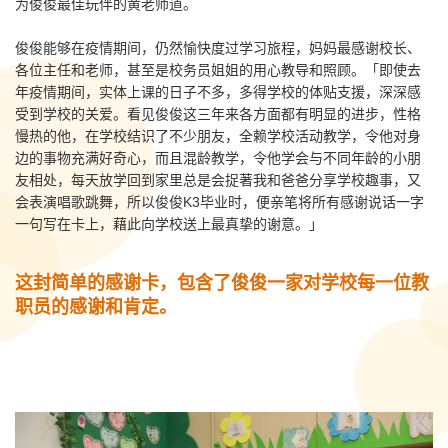
为俊俊最佳玩伴的黄老师道。
俊俊能够在疫情期间，仍然愉快度过学习旅程，妈妈最感谢校长、
各位主任和老师，甚至是校务员姐姐的用心教导和照顾。「即使去
年疫情期间，实体上课的日子不多，多得学校的体贴支援，深深感
受到学校的关爱。看见俊俊这三年来各方面都有明显的进步，性格
慢热的他，在学校结识了不少朋友，全赖学校活动教学，令他对身
边的事物充满好奇心，而且混龄教学，令他学会与不同年龄的小朋
友相处，每天放学回到家里总是会捉著我和爸爸分享学校趣事，又
会表演唱歌跳舞，所以俊俊K3毕业时，便亲笔将所有感谢说话一字
一句写在卡上，藉此向学校送上最真挚的谢意。」
这封简单的感谢卡，包含了俊俊一家对学校每一位教
职员的感谢和肯定。