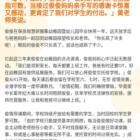
指可数，当接过俊俊妈妈亲手写的感谢卡惊喜
又感动，更肯定了我们对学生的付出。」黄老
师笑说。
俊俊在保良局慧妍雅集幼稚园暨幼儿园毕业快将一年，这天放学后
与爸爸妈妈一起回到幼稚园探望校长和老师。「你长高了许多
呢！」眼前的俊俊不只长高了，说话也成熟了不少。
忆起这三年来俊俊在幼稚园的点点滴滴，俊俊妈妈心中泛起无数感
动。「我们是双职家长，每天都要上班工作，爸爸有时还要OT，好
在幼稚园有提供延展服务，我们可以放心将俊俊交托给学校。」俊
俊从K1开始，每天课后都会留在学校至六、七时，无奈 疫情突袭，
全港学校曾一度停课数月。「疫情初期，我们的确很懊恼，毕竟家
中长辈年纪大难以长时间照顾俊俊，庆幸学校灵活弹性的安排，提
供托管服务，让我和爸爸可以继续上班。」
疫情停课期间，学校持续开放给有需要的学生，当时回校的学生寥
寥可数。「由於学校只能提供基本的照顾，每当俊俊做好功课，就
会主动帮老师担任小助手，又不时找我聊天，无论是日常课堂趣
事，抑或是心事秘密等都无所不谈，使托管的时间过得充实。」成