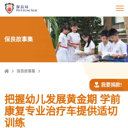
跳
至
打
主
內
容
保良故事集
Home
保良故事集
我要捐款!
把握幼儿发展黄金期 学前
康复专业治疗车提供适切
训练