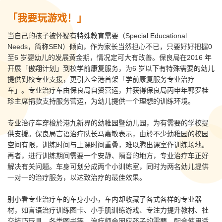
「我要玩游戏！」
当自己的孩子被怀疑有特殊教育需要（Special Educational
Needs，简称SEN）倾向，作为家长当然担心不已，只要好好把握0
至6 岁婴幼儿的发展黄金期，情况定可大有改善。保良局在2016 年
开展「傲翔计划」到校学前康复服务，为6 岁以下有特殊需要的幼儿
提供到校专业支援，更引入全港首架「学前康复服务专业治疗
车」。专业治疗车由保良局自资营运，并获得保良局丙申年郭罗桂
珍主席捐款支持服务营运，为幼儿提供一个理想的训练环境。
专业治疗车穿梭於港九新界的幼稚园暨幼儿园，为有需要的学校提
供支援。保良局言语治疗队长马嘉敏表示，由於不少幼稚园的校园
空间有限，训练时间与上课时间重叠，难以腾出课室作训练场地。
再者，进行训练期间需要一个安静、隔音的地方，专业治疗车正好
解决有关问题。车身可划分成两个小训练室，同时为两名幼儿提供
一对一的治疗服务，以达致治疗的最佳效果。
别小看专业治疗车的车身小小，车内却收藏了各式各样的专业器
材，如言语治疗训练图卡、小手肌训练游戏、专注力提升教材、社
交技巧玩具、各类图书等。治疗师会因应孩子的需要，配合使用适