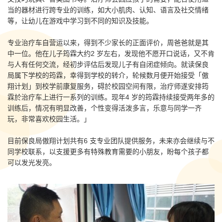
当的器材进行跨专业的训练，如大小肌肉、认知、语言及社交情绪
等，让幼儿在游戏中学习到不同的知识及技能。
专业治疗车自营运以来，得到不少家长的正面评价，周爸爸就是其
中一位。他在儿子筠霖大约2 岁左右，发现他不愿开口说话，又不肯
与人有任何交流，经初步评估后发现儿子有自闭症倾向。就读保良
局属下学校的筠霖，幸得到学校的转介，轮候数月便开始接受「傲
翔计划」到校学前康复服务，碍於校园空间有限，治疗师遂安排筠
霖於治疗车上进行一系列的训练。现年4 岁的筠霖持续接受两年多的
训练后，情况有明显改善，个性变得活泼多言，乐意与同学一齐
玩，非常喜欢校园生活。」
目前保良局傲翔计划共有6 支专业团队提供服务，未来亦会继续与不
同学校联系，以支援更多有特殊教育需要的小朋友，盼每个孩子都
可以发光发亮。