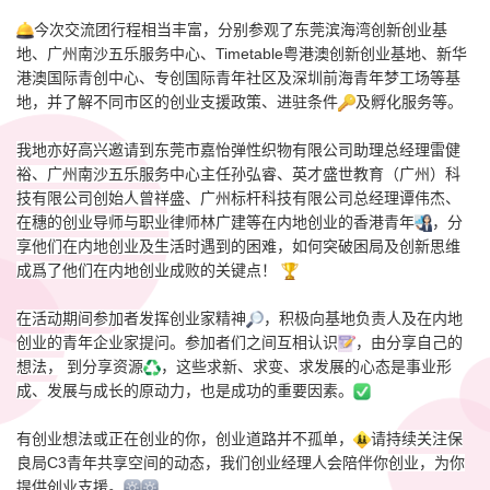
今次交流团行程相当丰富，分别参观了东莞滨海湾创新创业基
地、广州南沙五乐服务中心、Timetable粤港澳创新创业基地、新华
港澳国际青创中心、专创国际青年社区及深圳前海青年梦工场等基
地，并了解不同市区的创业支援政策、进驻条件
及孵化服务等。
我地亦好高兴邀请到东莞市嘉怡弹性织物有限公司助理总经理雷健
裕、广州南沙五乐服务中心主任孙弘睿、英才盛世教育（广州）科
技有限公司创始人曾祥盛、广州标杆科技有限公司总经理谭伟杰、
在穗的创业导师与职业律师林广建等在内地创业的香港青年
，分
享他们在内地创业及生活时遇到的困难，如何突破困局及创新思维
成爲了他们在内地创业成败的关键点！
在活动期间参加者发挥创业家精神
，积极向基地负责人及在内地
创业的青年企业家提问。参加者们之间互相认识
，由分享自己的
想法， 到分享资源
，这些求新、求变、求发展的心态是事业形
成、发展与成长的原动力，也是成功的重要因素。
有创业想法或正在创业的你，创业道路并不孤单，
请持续关注保
良局C3青年共享空间的动态，我们创业经理人会陪伴你创业，为你
提供创业支援。