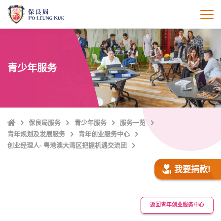
跳
至
打
主
內
容
青少年服务
Home
保良局服务
青少年服务
服务一览
青年规划及发展服务
青年创业服务中心
创业经理人- 粤港澳大湾区把握机遇交流团
我要捐款!
返回青年创业服务中心