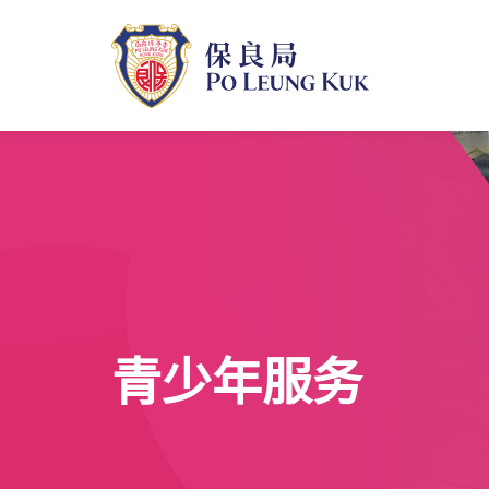
跳
至
主
內
容
青少年服务