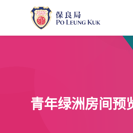
跳
至
主
內
容
青年绿洲房间预