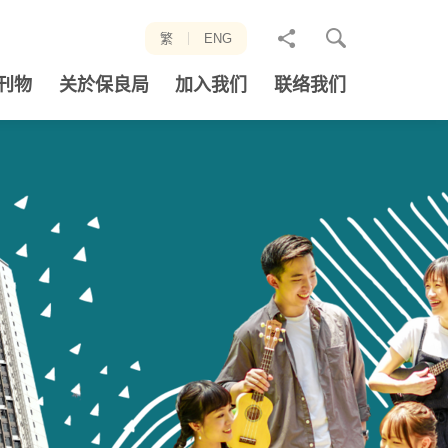
分
繁
ENG
享
刊物
关於保良局
加入我们
联络我们
至