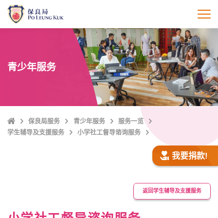
跳
至
打
主
內
容
青少年服务
Home
保良局服务
青少年服务
服务一览
学生辅导及支援服务
小学社工督导谘询服务
我要捐款!
返回学生辅导及支援服务