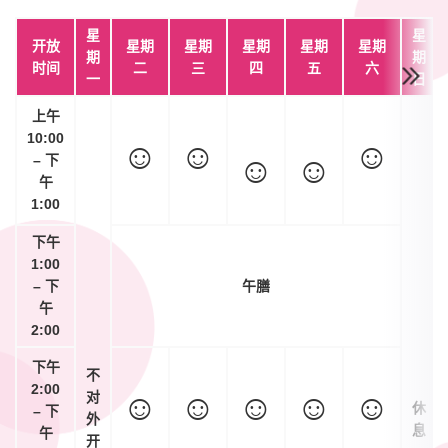
星
星
开放
星期
星期
星期
星期
星期
期
期
时间
二
三
四
五
六
一
日
上午
10:00
☺
☺
☺
☺
☺
– 下
午
1:00
下午
1:00
– 下
午膳
午
2:00
下午
不
2:00
☺
☺
☺
☺
☺
对
休
– 下
外
息
午
开