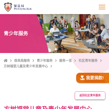
跳
至
打
主
內
容
青少年服务
Home
保良局服务
青少年服务
服务一览
社区青年服务
方树福堂儿童及青少年发展中心
我要捐款!
返回社区青年服务