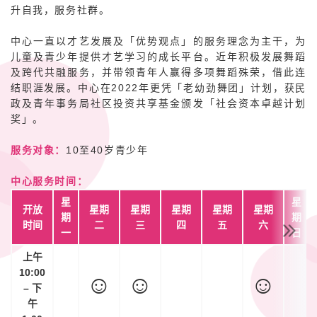
升自我，服务社群。
中心一直以才艺发展及「优势观点」的服务理念为主干，为
儿童及青少年提供才艺学习的成长平台。近年积极发展舞蹈
及跨代共融服务，并带领青年人赢得多项舞蹈殊荣，借此连
结职涯发展。中心在2022年更凭「老幼劲舞团」计划，获民
政及青年事务局社区投资共享基金颁发「社会资本卓越计划
奖」。
服务对象：
10
至40岁青少年
中心服务时间：
星
星
开放
星期
星期
星期
星期
星期
期
期
时间
二
三
四
五
六
一
日
上午
10:00
☺
☺
☺
– 下
午