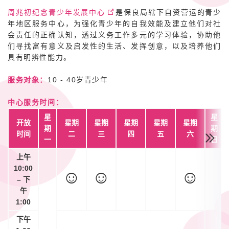
周兆初纪念青少年发展中心
是保良局辖下自资营运的
青少
年
地区服务中心，为强化青少年的自我效能及建立他们对社
会责任的正确认知，透过义务工作多元的学习体验，协助他
们寻找富有意义及启发性的生活、发挥创意，以及培养他们
具有明辨性能力。
服务对象：
10 - 40岁青少年
中心服务时间：
星
星
开放
星期
星期
星期
星期
星期
期
期
时间
二
三
四
五
六
一
日
上午
10:00
☺
☺
☺
– 下
午
1:00
下午