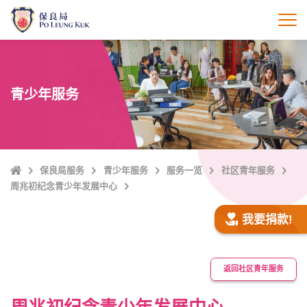
跳
至
打
主
內
容
青少年服务
Home
保良局服务
青少年服务
服务一览
社区青年服务
周兆初纪念青少年发展中心
我要捐款!
返回社区青年服务