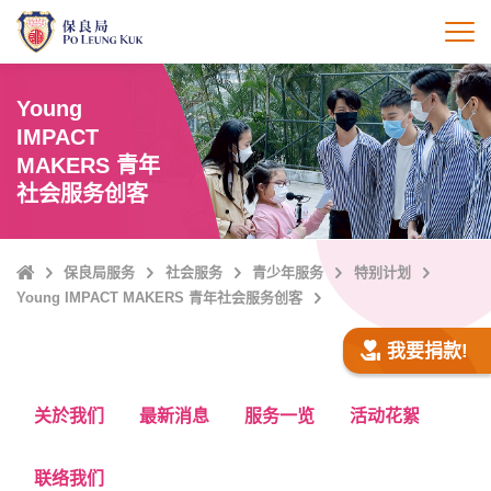
跳
至
打
主
內
Young
容
IMPACT
MAKERS 青年
社会服务创客
Home
保良局服务
社会服务
青少年服务
特别计划
Young IMPACT MAKERS 青年社会服务创客
我要捐款!
关於我们
最新消息
服务一览
活动花絮
联络我们