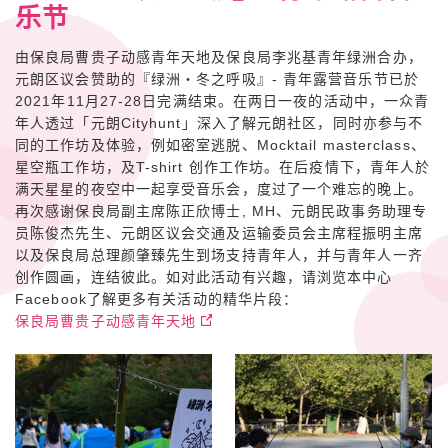
乐节
由保良局曹贵子动感青年天地及保良局李兆基青年绿洲合办，
元朗区议会赞助的『绿洲・冬之呼吸』- 青年露营音乐节已於
2021年11月27-28日完满结束。在两日一夜的活动中，一众青
年人透过「元朗Cityhunt」深入了解元朗社区，同时亦参与不
同的工作坊及体验，例如密室逃脱、Mocktail masterclass、
星空瓶工作坊，及T-shirt 创作工作坊。在后疫情下，青年人於
满天星星的夜空中一起享受音乐会，度过了一个难忘的晚上。
再次感谢保良局副主席陈正欣博士, MH、元朗民政事务助理专
员陈俊杰先生、元朗区议会交通及运输委员会主席程振明主席
以及保良局总理颜肇臻先生到场支持青年人，并与青年人一齐
创作圆画，连结彼此。如对此活动有兴趣，请浏览本中心
Facebook了解更多有关活动的精华片段：
保良局曹贵子动感青年天地