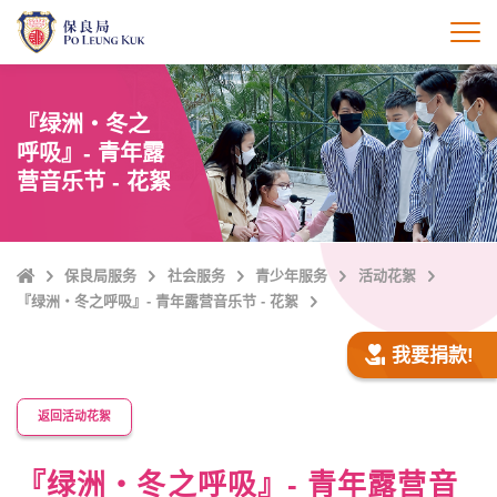
跳
至
打
主
內
容
『绿洲・冬之
呼吸』- 青年露
营音乐节 - 花絮
Home
保良局服务
社会服务
青少年服务
活动花絮
『绿洲・冬之呼吸』- 青年露营音乐节 - 花絮
我要捐款!
返回活动花絮
『绿洲・冬之呼吸』- 青年露营音