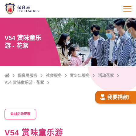
跳
至
打
主
內
容
V54 赏味童乐
游 - 花絮
Home
保良局服务
社会服务
青少年服务
活动花絮
V54 赏味童乐游 - 花絮
我要捐款!
返回活动花絮
V54 赏味童乐游