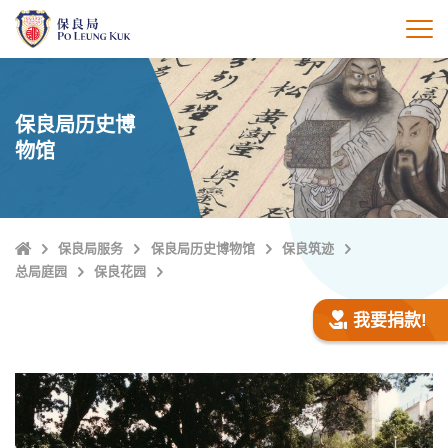
跳
至
打
主
內
容
保良局历史博
物馆
Home
保良局服务
保良局历史博物馆
保良筑迹
总局庭园
保良花园
我要捐款!