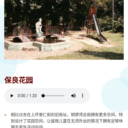
保良花园
相比过去在上环普仁街的旧局址，
铜锣
湾
总局
拥有更多空间，特
别设计了
花园
空间
，让
留局儿童在无须外出的情况下拥有足够休
憩及室外活动空间
。