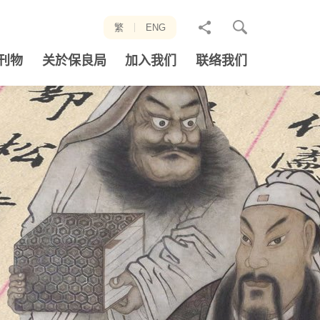
分
繁
ENG
享
刊物
关於保良局
加入我们
联络我们
至