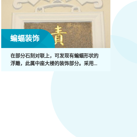
蝙蝠装饰
在部分石刻对联上，可发现有蝙蝠形状的
浮雕，此属中座大楼的装饰部分。采用...