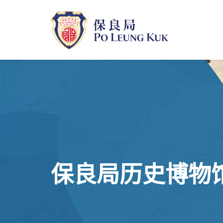
跳
至
主
內
容
保良局历史博物