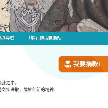
虚拟导览
「铜」游古建活动
我要捐款!
设计之中，
局务实进取，敢於创新的精神。