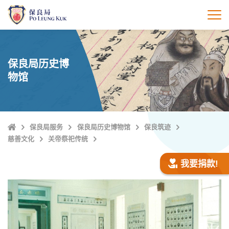
跳
至
打
主
內
容
保良局历史博
物馆
Home
保良局服务
保良局历史博物馆
保良筑迹
慈善文化
关帝祭祀传统
我要捐款!