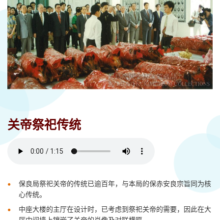
关帝祭祀传统
保良局祭祀关帝的传统已逾百年，与本局的保赤安良宗旨同为核
心传统
。
中座大楼的主厅在设计时，
已
考虑到
祭祀
关
帝
的需要
，
因此在
大
厅
中间墙
上
镶嵌了
关帝
的
肖像
及对联
横匾
。