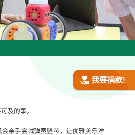
我要捐款!
可及的事。​
机会亲手尝试弹奏竖琴，让优雅美乐洋