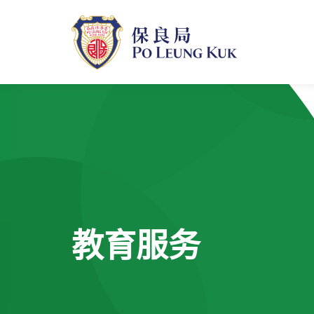
跳
至
主
內
容
教育服务