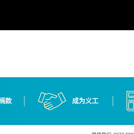
捐款
成为义工