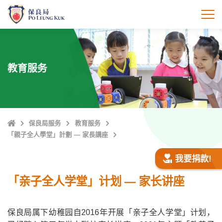
跳
至
打
主
內
容
教育服务
Home
保良局服务
教育服务
「親子全人學堂」計劃 — 家長講座
我要捐款!
「亲子全人学堂」计划 — 家长讲座
保良局属下幼稚园自2016年开展「亲子全人学堂」计划，